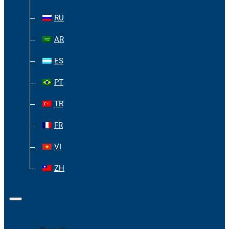
RU
AR
ES
PT
TR
FR
VI
ZH