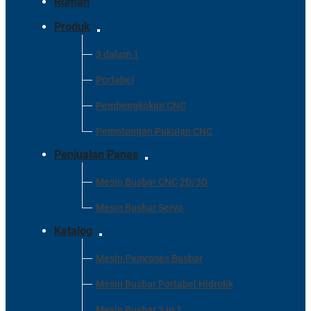
Rumah
Produk
3 dalam 1
Portabel
Pembengkokan CNC
Pemotongan Pukulan CNC
Penjualan Panas
Mesin Busbar CNC 2D/3D
Mesin Busbar Servo
Katalog
Mesin Pemroses Busbar
Mesin Busbar Portabel Hidrolik
Mesin Busbar 3 in 1