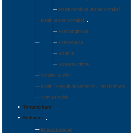
Mesin Pembuat Busbar Portabel
Mesin Busbar Portabel
Pembengkokan
Pemotongan
Meninju
Mencetak timbul
Cetakan Busbar
Mesin Penggulung Kumparan Transformator
Semua Produk
Tentang kami
Melayani
Ikhtisar Layanan