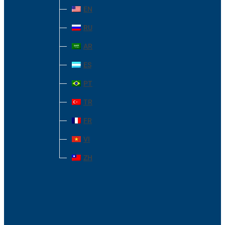
EN
RU
AR
ES
PT
TR
FR
VI
ZH