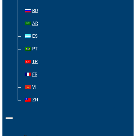
RU
AR
ES
PT
TR
FR
VI
ZH