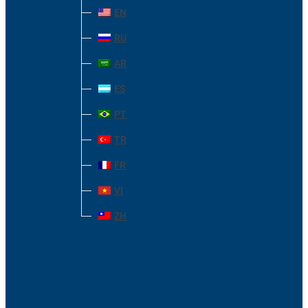
EN
RU
AR
ES
PT
TR
FR
VI
ZH