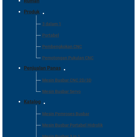
Rumah
Produk
3 dalam 1
Portabel
Pembengkokan CNC
Pemotongan Pukulan CNC
Penjualan Panas
Mesin Busbar CNC 2D/3D
Mesin Busbar Servo
Katalog
Mesin Pemroses Busbar
Mesin Busbar Portabel Hidrolik
Mesin Busbar 3 in 1