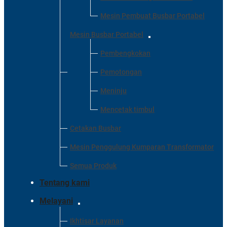
Mesin Pembuat Busbar Portabel
Mesin Busbar Portabel
Pembengkokan
Pemotongan
Meninju
Mencetak timbul
Cetakan Busbar
Mesin Penggulung Kumparan Transformator
Semua Produk
Tentang kami
Melayani
Ikhtisar Layanan