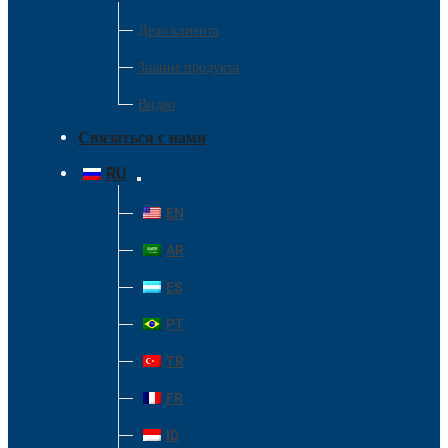
Дело клиента
Знание продукта
Видео
Связаться с нами
RU
EN
AR
ES
PT
TR
FR
ID