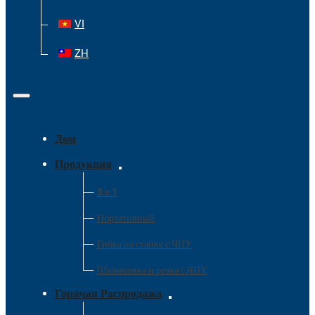
VI
ZH
Дом
Продукция
3 в 1
Портативный
Гибка на станке с ЧПУ
Штамповка и резка с ЧПУ
Горячая Распродажа