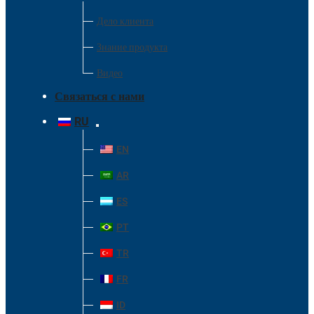
Дело клиента
Знание продукта
Видео
Связаться с нами
RU
EN
AR
ES
PT
TR
FR
ID