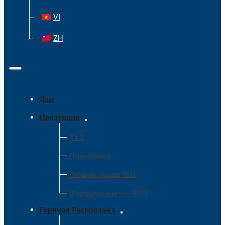
VI
ZH
Дом
Продукция
3 в 1
Портативный
Гибка на станке с ЧПУ
Штамповка и резка с ЧПУ
Горячая Распродажа